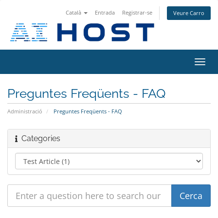
Català
Entrada
Registrar-se
Veure Carro
Toggl
navig
Preguntes Freqüents - FAQ
Administració
Preguntes Freqüents - FAQ
Categories