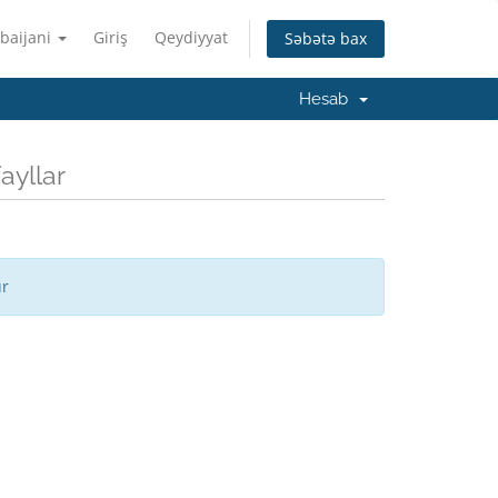
baijani
Giriş
Qeydiyyat
Səbətə bax
Hesab
ayllar
ur