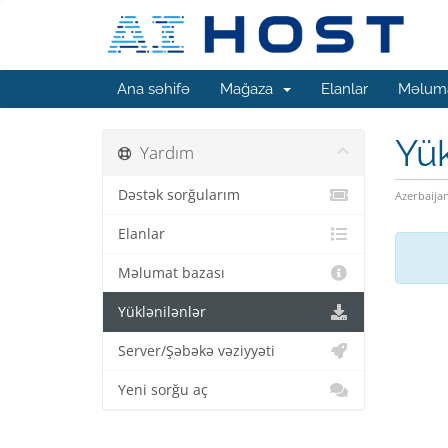
Ana səhifə
Mağaza
Elanlar
Məluma
Yük
Yardım
Dəstək sorğularım
Azerbaija
Elanlar
Məlumat bazası
Yüklənilənlər
Server/Şəbəkə vəziyyəti
Yeni sorğu aç