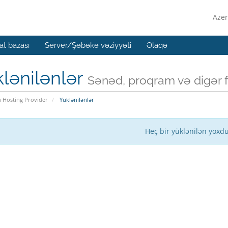
Azer
t bazası
Server/Şəbəkə vəziyyəti
Əlaqə
lənilənlər
Sənəd, proqram və digər f
n Hosting Provider
Yüklənilənlər
Heç bir yüklənilən yoxd